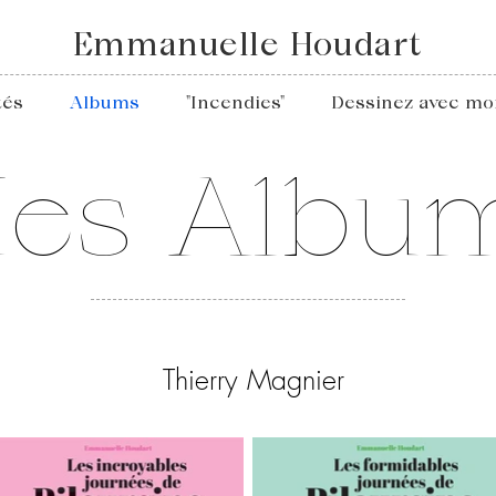
Emmanuelle Houdart
tés
Albums
"Incendies"
Dessinez avec mo
es Albu
Thierry Magnier