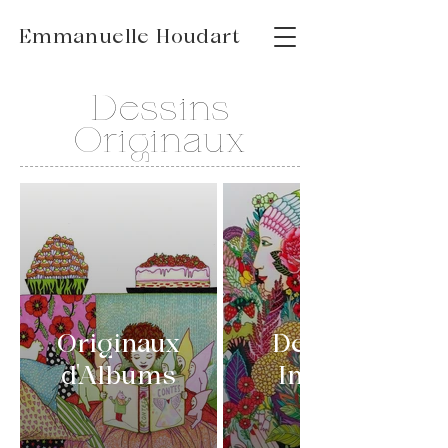
Emmanuelle Houdart
Dessins
Originaux
Originaux
Dessins
d'Albums
Inédits