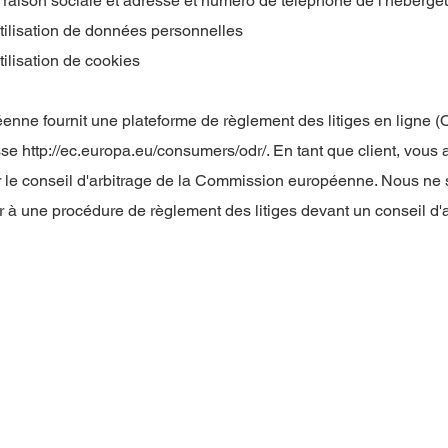
aison sociale et adresse et numéro de téléphone de l'hébergeu
utilisation de données personnelles
tilisation de cookies
ne fournit une plateforme de règlement des litiges en ligne (O
esse
http://ec.europa.eu/consumers/odr/.
En tant que client, vous 
er le conseil d'arbitrage de la Commission européenne. Nous ne
er à une procédure de règlement des litiges devant un conseil d'a