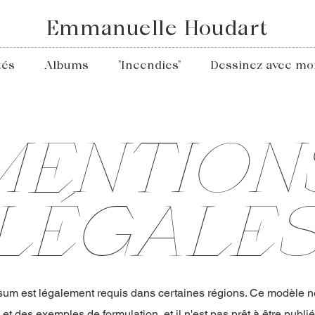
Emmanuelle Houdart
tés
Albums
"Incendies"
Dessinez avec mo
MENTION
LÉGALE
um est légalement requis dans certaines régions. Ce modèle n
et des exemples de formulation, et il n'est pas prêt à être publi