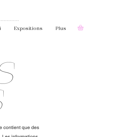
i
Expositions
Plus
S
S
e contient que des
é. Les informations