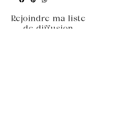
Rejoindre ma liste
de diffusion
Saisissez votre e-mail ici
S'abonner
Politique de confidentialité
Mentions légales
Politique de cookies