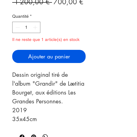
Prix
Prix
 1 200,00 € 
700,00 €
original
promotionnel
Quantité
*
Il ne reste que 1 article(s) en stock
Ajouter au panier
Dessin original tiré de
l'album "Grandir" de Lætitia
Bourget, aux éditions Les
Grandes Personnes.
2019
35x45cm